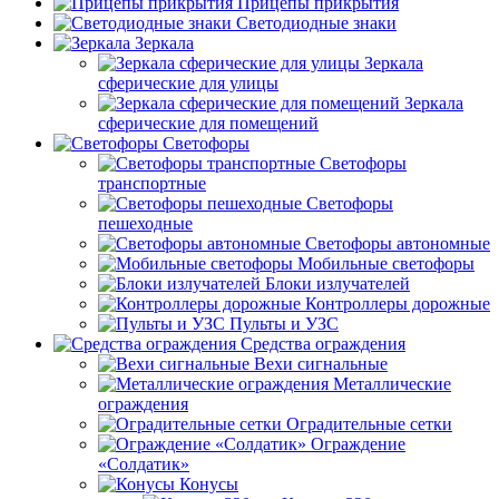
Прицепы прикрытия
Светодиодные знаки
Зеркала
Зеркала
сферические для улицы
Зеркала
сферические для помещений
Светофоры
Светофоры
транспортные
Светофоры
пешеходные
Светофоры автономные
Мобильные светофоры
Блоки излучателей
Контроллеры дорожные
Пульты и УЗС
Средства ограждения
Вехи сигнальные
Металлические
ограждения
Оградительные сетки
Ограждение
«Солдатик»
Конусы