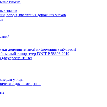
льные гибкие
ных знаков
ки, опоры, крепления дорожных знаков
ки
исаний
наки дополнительной информации (таблички)
бо малый типоразмер ГОСТ Р 58398-2019
х (флуоресцентные)
кие для улицы
рические для помещений
ные