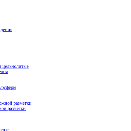
ждения
»
м цельнолитые
елем
/буферы
ожной разметки
ной разметки
генты