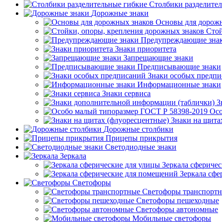
Столбики разделите
Дорожные знаки
Основы для дорож
Стой
Предупреждающие зна
Знаки приоритета
Запрещающие знаки
Предписывающие знаки
Знаки особых предп
Информационные знаки
Знаки сервиса
З
Осо
Знаки на щита
Дорожные столбики
Прицепы прикрытия
Светодиодные знаки
Зеркала
Зеркала сферичес
Зеркала сфе
Светофоры
Светофоры транспорт
Светофоры пешеходные
Светофоры автономные
Мобильные светофоры