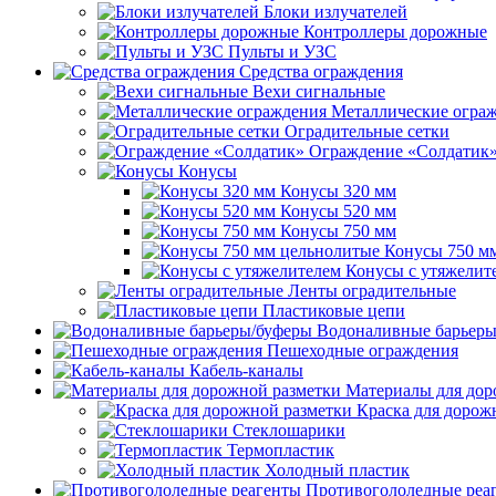
Блоки излучателей
Контроллеры дорожные
Пульты и УЗС
Средства ограждения
Вехи сигнальные
Металлические огра
Оградительные сетки
Ограждение «Солдатик
Конусы
Конусы 320 мм
Конусы 520 мм
Конусы 750 мм
Конусы 750 м
Конусы с утяжелит
Ленты оградительные
Пластиковые цепи
Водоналивные барьеры
Пешеходные ограждения
Кабель-каналы
Материалы для дор
Краска для дорож
Стеклошарики
Термопластик
Холодный пластик
Противогололедные реа