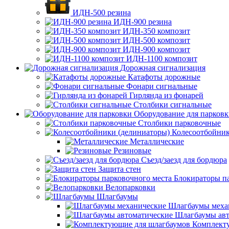
ИДН-500 резина
ИДН-900 резина
ИДН-350 композит
ИДН-500 композит
ИДН-900 композит
ИДН-1100 композит
Дорожная сигнализация
Катафоты дорожные
Фонари сигнальные
Гирлянда из фонарей
Столбики сигнальные
Оборудование для парков
Столбики парковочные
Колесоотбойник
Металлические
Резиновые
Съезд/заезд для бордюра
Защита стен
Блокираторы п
Велопарковки
Шлагбаумы
Шлагбаумы меха
Шлагбаумы авт
Комплект