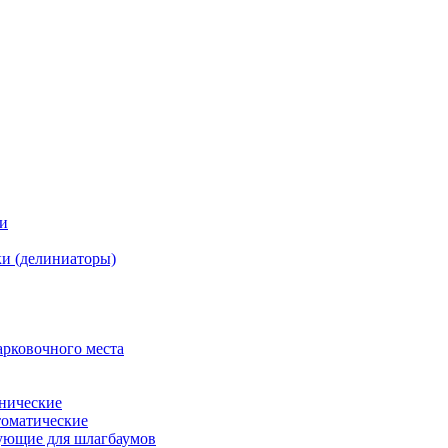
ки
и (делиниаторы)
арковочного места
нические
оматические
ующие для шлагбаумов