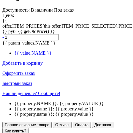
Доступность:
В наличии
Под заказ
Цена:
{{
offer.ITEM_PRICES[this.offer.ITEM_PRICE_SELECTED].PRICE
}}
руб.
{{ getOldPrice() }}
-
+
{{ param_values.NAME }}
{{ value.NAME }}
Добавить в корзину
Оформить заказ
Быстрый заказ
Нашли дешевле? Сообщите!
{{ property.NAME }}:
{{ property.VALUE }}
{{ property.name }}:
{{ property.value }}
{{ property.name }}:
{{ property.value }}
Полное описание товара
Отзывы
Оплата
Доставка
Как купить?