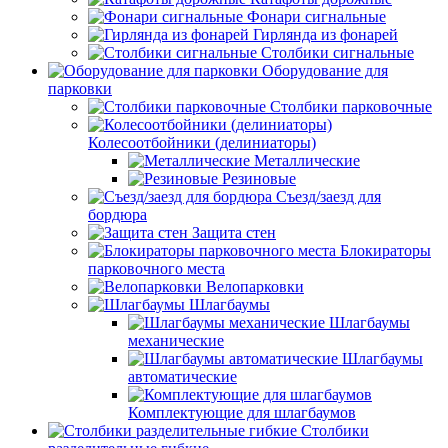
Фонари сигнальные
Гирлянда из фонарей
Столбики сигнальные
Оборудование для
парковки
Столбики парковочные
Колесоотбойники (делиниаторы)
Металлические
Резиновые
Съезд/заезд для
бордюра
Защита стен
Блокираторы
парковочного места
Велопарковки
Шлагбаумы
Шлагбаумы
механические
Шлагбаумы
автоматические
Комплектующие для шлагбаумов
Столбики