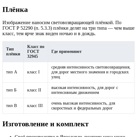
Плёнка
Изображение наносим световозвращающей плёнкой. По
ГОСТ Р 52290 (п. 5.3.3) плёнки делят на три типа — чем выше
класс, тем ярче знак виден ночью и в дождь.
Класс по
Тип
ГОСТ
Где применяют
плёнки
32945
средняя интенсивность световозвращения,
тип А
класс I
для дорог местного значения и городских
улиц
высокая интенсивность, для дорог с
тип Б
класс II
интенсивным движением
очень высокая интенсивность, для
тип В
класс III
скоростных и федеральных дорог
Изготовление и комплект
Своё производство в Ярославле, поэтому цена ниже,