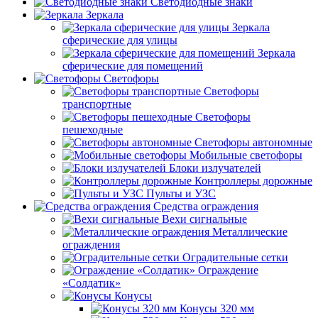
Светодиодные знаки
Зеркала
Зеркала
сферические для улицы
Зеркала
сферические для помещений
Светофоры
Светофоры
транспортные
Светофоры
пешеходные
Светофоры автономные
Мобильные светофоры
Блоки излучателей
Контроллеры дорожные
Пульты и УЗС
Средства ограждения
Вехи сигнальные
Металлические
ограждения
Оградительные сетки
Ограждение
«Солдатик»
Конусы
Конусы 320 мм