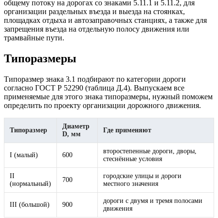
общему потоку на дорогах со знаками 5.11.1 и 5.11.2, для
организации раздельных въезда и выезда на стоянках,
площадках отдыха и автозаправочных станциях, а также для
запрещения въезда на отдельную полосу движения или
трамвайные пути.
Типоразмеры
Типоразмер знака 3.1 подбирают по категории дороги
согласно ГОСТ Р 52290 (таблица Д.4). Выпускаем все
применяемые для этого знака типоразмеры, нужный поможем
определить по проекту организации дорожного движения.
Диаметр
Типоразмер
Где применяют
D, мм
второстепенные дороги, дворы,
I (малый)
600
стеснённые условия
II
городские улицы и дороги
700
(нормальный)
местного значения
дороги с двумя и тремя полосами
III (большой)
900
движения