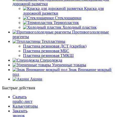
дорожной разметки
Краска для
дорожной разметки
Стеклошарики
Термопластик
Холодный пластик
Противогололедные
реагенты
Техпластины
Пластина резиновая ДСТ (скребок)
Пластина резиновая МБС
Пластина резиновая ТМКЩ
Спецодежда
Уцененные товары
Знак Внимание мокрый
пол
Акции
Быстрые действия
Скачать
прайс-лист
Калькуляторы
Заказать
звонок