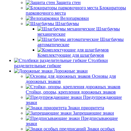
Защита стен
Блокираторы
парковочного места
Велопарковки
Шлагбаумы
Шлагбаумы
механические
Шлагбаумы
автоматические
Комплектующие для шлагбаумов
Столбики
разделительные гибкие
Дорожные знаки
Основы для
дорожных знаков
Стойки, опоры, крепления дорожных знаков
Предупреждающие
знаки
Знаки приоритета
Запрещающие знаки
Предписывающие
знаки
Знаки особых