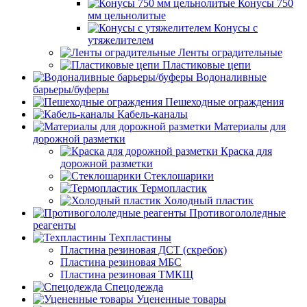
Конусы 750
мм цельнолитые
Конусы с
утяжелителем
Ленты оградительные
Пластиковые цепи
Водоналивные
барьеры/буферы
Пешеходные ограждения
Кабель-каналы
Материалы для
дорожной разметки
Краска для
дорожной разметки
Стеклошарики
Термопластик
Холодный пластик
Противогололедные
реагенты
Техпластины
Пластина резиновая ДСТ (скребок)
Пластина резиновая МБС
Пластина резиновая ТМКЩ
Спецодежда
Уцененные товары