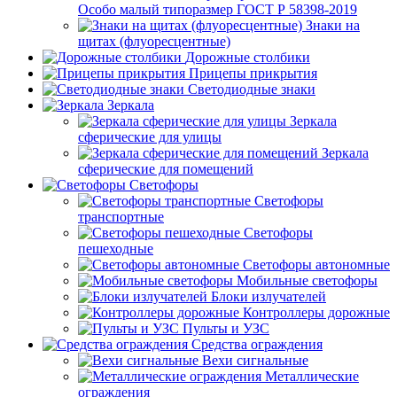
Особо малый типоразмер ГОСТ Р 58398-2019
Знаки на
щитах (флуоресцентные)
Дорожные столбики
Прицепы прикрытия
Светодиодные знаки
Зеркала
Зеркала
сферические для улицы
Зеркала
сферические для помещений
Светофоры
Светофоры
транспортные
Светофоры
пешеходные
Светофоры автономные
Мобильные светофоры
Блоки излучателей
Контроллеры дорожные
Пульты и УЗС
Средства ограждения
Вехи сигнальные
Металлические
ограждения