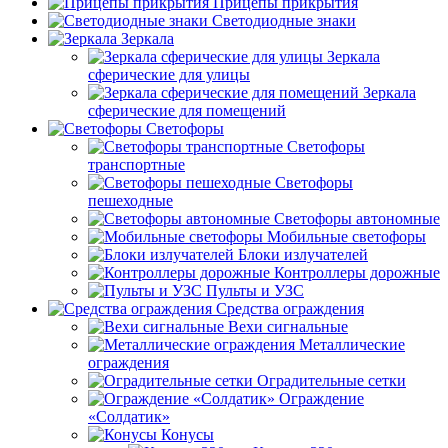
Прицепы прикрытия
Светодиодные знаки
Зеркала
Зеркала
сферические для улицы
Зеркала
сферические для помещений
Светофоры
Светофоры
транспортные
Светофоры
пешеходные
Светофоры автономные
Мобильные светофоры
Блоки излучателей
Контроллеры дорожные
Пульты и УЗС
Средства ограждения
Вехи сигнальные
Металлические
ограждения
Оградительные сетки
Ограждение
«Солдатик»
Конусы