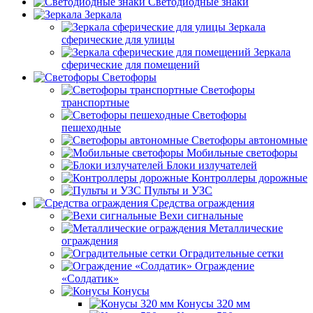
Светодиодные знаки
Зеркала
Зеркала
сферические для улицы
Зеркала
сферические для помещений
Светофоры
Светофоры
транспортные
Светофоры
пешеходные
Светофоры автономные
Мобильные светофоры
Блоки излучателей
Контроллеры дорожные
Пульты и УЗС
Средства ограждения
Вехи сигнальные
Металлические
ограждения
Оградительные сетки
Ограждение
«Солдатик»
Конусы
Конусы 320 мм