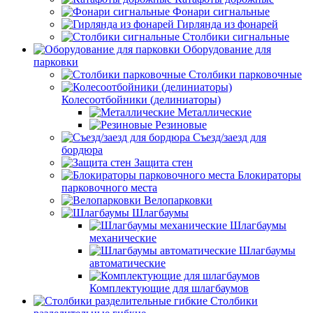
Фонари сигнальные
Гирлянда из фонарей
Столбики сигнальные
Оборудование для
парковки
Столбики парковочные
Колесоотбойники (делиниаторы)
Металлические
Резиновые
Съезд/заезд для
бордюра
Защита стен
Блокираторы
парковочного места
Велопарковки
Шлагбаумы
Шлагбаумы
механические
Шлагбаумы
автоматические
Комплектующие для шлагбаумов
Столбики