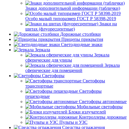
Знаки дополнительной информации (таблички)
Особо малый типоразмер ГОСТ Р 58398-2019
Знаки на
щитах (флуоресцентные)
Дорожные столбики
Прицепы прикрытия
Светодиодные знаки
Зеркала
Зеркала
сферические для улицы
Зеркала
сферические для помещений
Светофоры
Светофоры
транспортные
Светофоры
пешеходные
Светофоры автономные
Мобильные светофоры
Блоки излучателей
Контроллеры дорожные
Пульты и УЗС
Средства ограждения