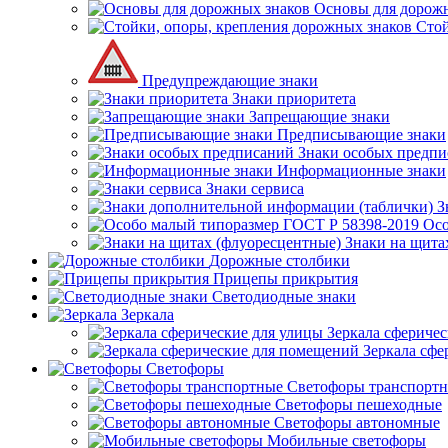
Основы для дорож
Стой
Предупреждающие знаки
Знаки приоритета
Запрещающие знаки
Предписывающие знаки
Знаки особых предп
Информационные знаки
Знаки сервиса
З
Осо
Знаки на щита
Дорожные столбики
Прицепы прикрытия
Светодиодные знаки
Зеркала
Зеркала сферичес
Зеркала сфе
Светофоры
Светофоры транспорт
Светофоры пешеходные
Светофоры автономные
Мобильные светофоры