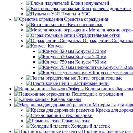
Блоки излучателей
Контроллеры дорожные
Пульты и УЗС
Средства ограждения
Вехи сигнальные
Металлические огра
Оградительные сетки
Ограждение «Солдатик
Конусы
Конусы 320 мм
Конусы 520 мм
Конусы 750 мм
Конусы 750 м
Конусы с утяжелит
Ленты оградительные
Пластиковые цепи
Водоналивные барьеры
Пешеходные ограждения
Кабель-каналы
Материалы для дор
Краска для дорож
Стеклошарики
Термопластик
Холодный пластик
Противогололедные реа