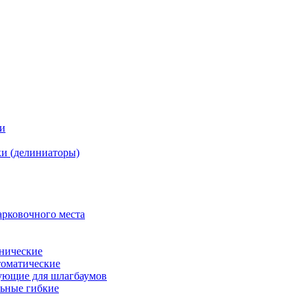
ки
и (делиниаторы)
арковочного места
нические
оматические
ующие для шлагбаумов
льные гибкие