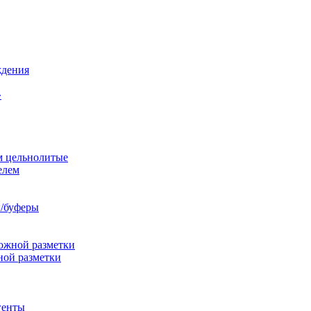
ждения
»
м цельнолитые
елем
/буферы
ожной разметки
ной разметки
генты