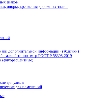
ных знаков
ки, опоры, крепления дорожных знаков
исаний
наки дополнительной информации (таблички)
бо малый типоразмер ГОСТ Р 58398-2019
х (флуоресцентные)
кие для улицы
рические для помещений
ные