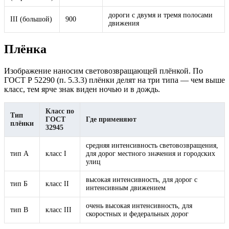
дороги с двумя и тремя полосами
III (большой)
900
движения
Плёнка
Изображение наносим световозвращающей плёнкой. По
ГОСТ Р 52290 (п. 5.3.3) плёнки делят на три типа — чем выше
класс, тем ярче знак виден ночью и в дождь.
Класс по
Тип
ГОСТ
Где применяют
плёнки
32945
средняя интенсивность световозвращения,
тип А
класс I
для дорог местного значения и городских
улиц
высокая интенсивность, для дорог с
тип Б
класс II
интенсивным движением
очень высокая интенсивность, для
тип В
класс III
скоростных и федеральных дорог