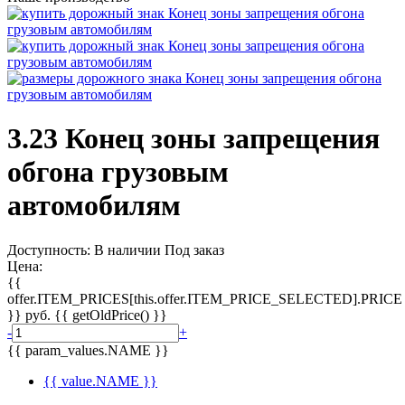
3.23 Конец зоны запрещения
обгона грузовым
автомобилям
Доступность:
В наличии
Под заказ
Цена:
{{
offer.ITEM_PRICES[this.offer.ITEM_PRICE_SELECTED].PRICE
}}
руб.
{{ getOldPrice() }}
-
+
{{ param_values.NAME }}
{{ value.NAME }}