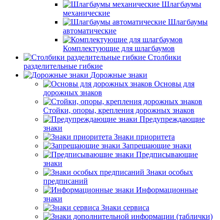
Шлагбаумы
механические
Шлагбаумы
автоматические
Комплектующие для шлагбаумов
Столбики
разделительные гибкие
Дорожные знаки
Основы для
дорожных знаков
Стойки, опоры, крепления дорожных знаков
Предупреждающие
знаки
Знаки приоритета
Запрещающие знаки
Предписывающие
знаки
Знаки особых
предписаний
Информационные
знаки
Знаки сервиса