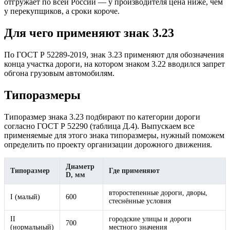
отгружает по всей России — у производителя цена ниже, чем
у перекупщиков, а сроки короче.
Для чего применяют знак 3.23
По ГОСТ Р 52289-2019, знак 3.23 применяют для обозначения
конца участка дороги, на котором знаком 3.22 вводился запрет
обгона грузовым автомобилям.
Типоразмеры
Типоразмер знака 3.23 подбирают по категории дороги
согласно ГОСТ Р 52290 (таблица Д.4). Выпускаем все
применяемые для этого знака типоразмеры, нужный поможем
определить по проекту организации дорожного движения.
Диаметр
Типоразмер
Где применяют
D, мм
второстепенные дороги, дворы,
I (малый)
600
стеснённые условия
II
городские улицы и дороги
700
(нормальный)
местного значения