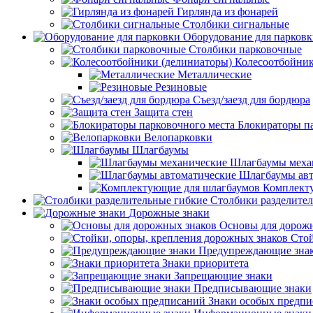
Гирлянда из фонарей
Столбики сигнальные
Оборудование для парков
Столбики парковочные
Колесоотбойник
Металлические
Резиновые
Съезд/заезд для бордюра
Защита стен
Блокираторы п
Велопарковки
Шлагбаумы
Шлагбаумы меха
Шлагбаумы авт
Комплект
Столбики разделите
Дорожные знаки
Основы для дорож
Стой
Предупреждающие зна
Знаки приоритета
Запрещающие знаки
Предписывающие знаки
Знаки особых предп