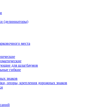
ки
и (делиниаторы)
арковочного места
нические
оматические
ующие для шлагбаумов
льные гибкие
ных знаков
ки, опоры, крепления дорожных знаков
ки
исаний