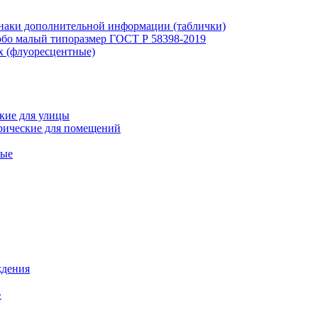
наки дополнительной информации (таблички)
бо малый типоразмер ГОСТ Р 58398-2019
х (флуоресцентные)
кие для улицы
рические для помещений
ные
ждения
»