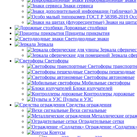
Информационные знаки
Знаки сервиса
З
Осо
Знаки на щита
Дорожные столбики
Прицепы прикрытия
Светодиодные знаки
Зеркала
Зеркала сферичес
Зеркала сфе
Светофоры
Светофоры транспорт
Светофоры пешеходные
Светофоры автономные
Мобильные светофоры
Блоки излучателей
Контроллеры дорожные
Пульты и УЗС
Средства ограждения
Вехи сигнальные
Металлические огра
Оградительные сетки
Ограждение «Солдатик
Конусы