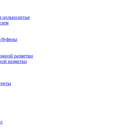
м цельнолитые
елем
/буферы
ожной разметки
ной разметки
генты
л