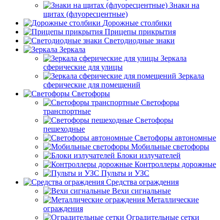
Знаки на
щитах (флуоресцентные)
Дорожные столбики
Прицепы прикрытия
Светодиодные знаки
Зеркала
Зеркала
сферические для улицы
Зеркала
сферические для помещений
Светофоры
Светофоры
транспортные
Светофоры
пешеходные
Светофоры автономные
Мобильные светофоры
Блоки излучателей
Контроллеры дорожные
Пульты и УЗС
Средства ограждения
Вехи сигнальные
Металлические
ограждения
Оградительные сетки