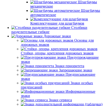
Шлагбаумы
механические
Шлагбаумы
автоматические
Комплектующие для шлагбаумов
Столбики
разделительные гибкие
Дорожные знаки
Основы для
дорожных знаков
Стойки, опоры, крепления дорожных знаков
Предупреждающие
знаки
Знаки приоритета
Запрещающие знаки
Предписывающие
знаки
Знаки особых
предписаний
Информационные
знаки
Знаки сервиса