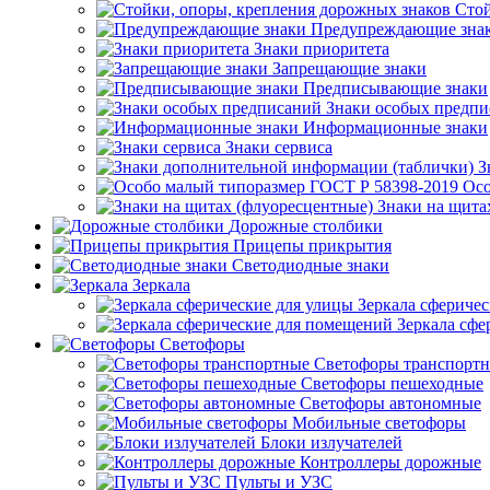
Стой
Предупреждающие зна
Знаки приоритета
Запрещающие знаки
Предписывающие знаки
Знаки особых предп
Информационные знаки
Знаки сервиса
З
Осо
Знаки на щита
Дорожные столбики
Прицепы прикрытия
Светодиодные знаки
Зеркала
Зеркала сферичес
Зеркала сфе
Светофоры
Светофоры транспорт
Светофоры пешеходные
Светофоры автономные
Мобильные светофоры
Блоки излучателей
Контроллеры дорожные
Пульты и УЗС