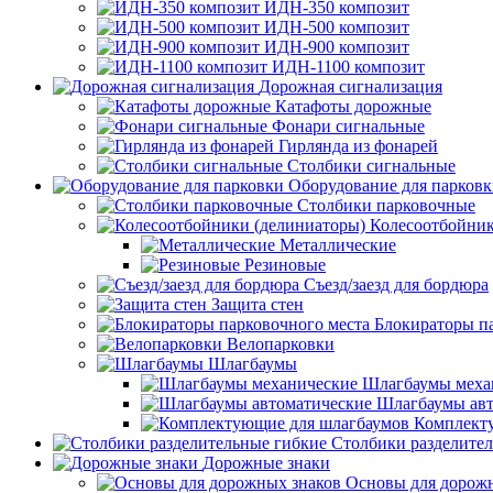
ИДН-350 композит
ИДН-500 композит
ИДН-900 композит
ИДН-1100 композит
Дорожная сигнализация
Катафоты дорожные
Фонари сигнальные
Гирлянда из фонарей
Столбики сигнальные
Оборудование для парков
Столбики парковочные
Колесоотбойник
Металлические
Резиновые
Съезд/заезд для бордюра
Защита стен
Блокираторы п
Велопарковки
Шлагбаумы
Шлагбаумы меха
Шлагбаумы авт
Комплект
Столбики разделите
Дорожные знаки
Основы для дорож