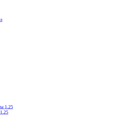
л
1.25