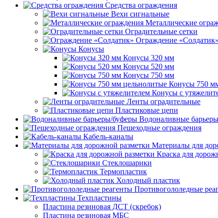
Средства ограждения
Вехи сигнальные
Металлические огра
Оградительные сетки
Ограждение «Солдатик
Конусы
Конусы 320 мм
Конусы 520 мм
Конусы 750 мм
Конусы 750 м
Конусы с утяжелит
Ленты оградительные
Пластиковые цепи
Водоналивные барьеры
Пешеходные ограждения
Кабель-каналы
Материалы для дор
Краска для дорож
Стеклошарики
Термопластик
Холодный пластик
Противогололедные реа
Техпластины
Пластина резиновая ДСТ (скребок)
Пластина резиновая МБС