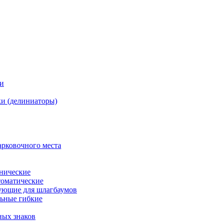
ки
и (делиниаторы)
арковочного места
нические
оматические
ующие для шлагбаумов
льные гибкие
ных знаков