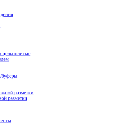
ждения
»
м цельнолитые
елем
/буферы
ожной разметки
ной разметки
генты