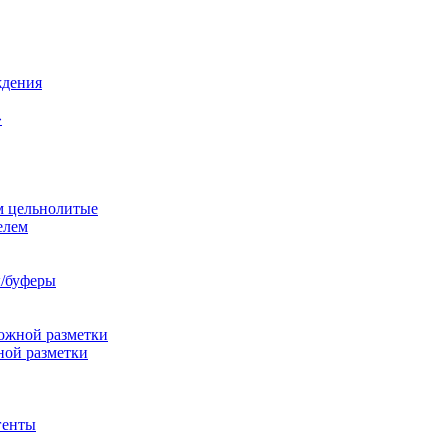
ждения
»
м цельнолитые
елем
/буферы
ожной разметки
ной разметки
генты