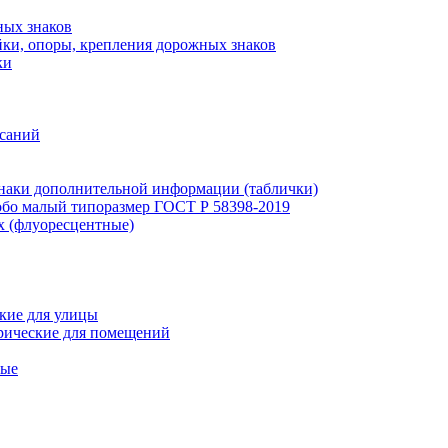
ных знаков
ки, опоры, крепления дорожных знаков
ки
исаний
наки дополнительной информации (таблички)
бо малый типоразмер ГОСТ Р 58398-2019
х (флуоресцентные)
кие для улицы
рические для помещений
ные