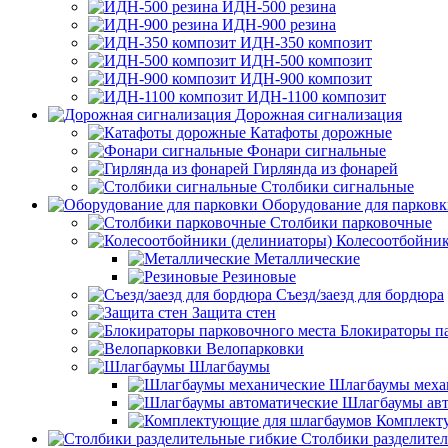
ИДН-500 резина
ИДН-900 резина
ИДН-350 композит
ИДН-500 композит
ИДН-900 композит
ИДН-1100 композит
Дорожная сигнализация
Катафоты дорожные
Фонари сигнальные
Гирлянда из фонарей
Столбики сигнальные
Оборудование для парков
Столбики парковочные
Колесоотбойник
Металлические
Резиновые
Съезд/заезд для бордюра
Защита стен
Блокираторы п
Велопарковки
Шлагбаумы
Шлагбаумы меха
Шлагбаумы авт
Комплект
Столбики разделите