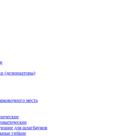
ки
и (делиниаторы)
арковочного места
нические
оматические
ующие для шлагбаумов
льные гибкие