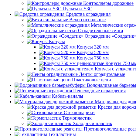
Контроллеры дорожные
Пульты и УЗС
Средства ограждения
Вехи сигнальные
Металлические огра
Оградительные сетки
Ограждение «Солдатик
Конусы
Конусы 320 мм
Конусы 520 мм
Конусы 750 мм
Конусы 750 м
Конусы с утяжелит
Ленты оградительные
Пластиковые цепи
Водоналивные барьеры
Пешеходные ограждения
Кабель-каналы
Материалы для дор
Краска для дорож
Стеклошарики
Термопластик
Холодный пластик
Противогололедные реа
Техпластины