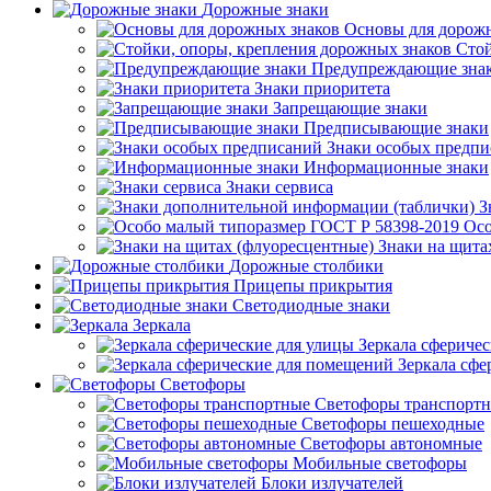
Дорожные знаки
Основы для дорож
Стой
Предупреждающие зна
Знаки приоритета
Запрещающие знаки
Предписывающие знаки
Знаки особых предп
Информационные знаки
Знаки сервиса
З
Осо
Знаки на щита
Дорожные столбики
Прицепы прикрытия
Светодиодные знаки
Зеркала
Зеркала сферичес
Зеркала сфе
Светофоры
Светофоры транспорт
Светофоры пешеходные
Светофоры автономные
Мобильные светофоры
Блоки излучателей