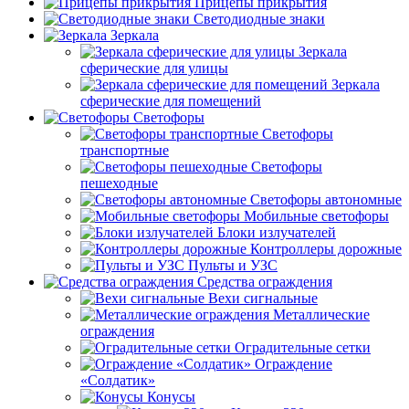
Прицепы прикрытия
Светодиодные знаки
Зеркала
Зеркала
сферические для улицы
Зеркала
сферические для помещений
Светофоры
Светофоры
транспортные
Светофоры
пешеходные
Светофоры автономные
Мобильные светофоры
Блоки излучателей
Контроллеры дорожные
Пульты и УЗС
Средства ограждения
Вехи сигнальные
Металлические
ограждения
Оградительные сетки
Ограждение
«Солдатик»
Конусы