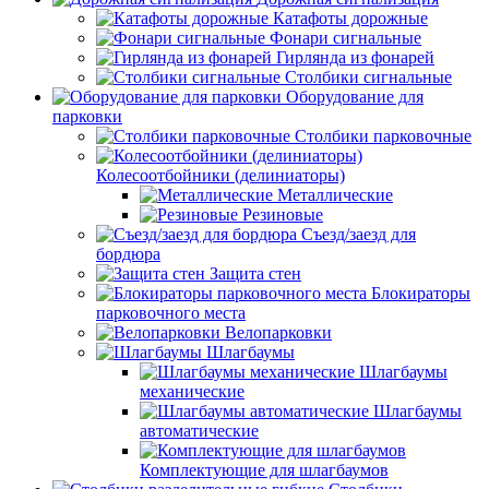
Катафоты дорожные
Фонари сигнальные
Гирлянда из фонарей
Столбики сигнальные
Оборудование для
парковки
Столбики парковочные
Колесоотбойники (делиниаторы)
Металлические
Резиновые
Съезд/заезд для
бордюра
Защита стен
Блокираторы
парковочного места
Велопарковки
Шлагбаумы
Шлагбаумы
механические
Шлагбаумы
автоматические
Комплектующие для шлагбаумов