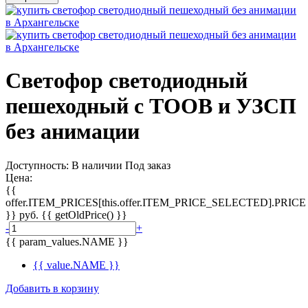
Светофор светодиодный
пешеходный с ТООВ и УЗСП
без анимации
Доступность:
В наличии
Под заказ
Цена:
{{
offer.ITEM_PRICES[this.offer.ITEM_PRICE_SELECTED].PRICE
}}
руб.
{{ getOldPrice() }}
-
+
{{ param_values.NAME }}
{{ value.NAME }}
Добавить в корзину