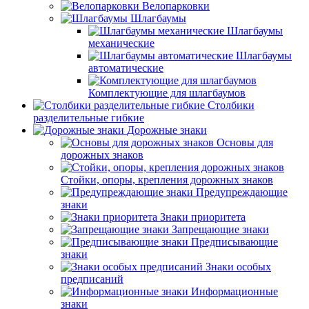
Велопарковки
Шлагбаумы
Шлагбаумы
механические
Шлагбаумы
автоматические
Комплектующие для шлагбаумов
Столбики
разделительные гибкие
Дорожные знаки
Основы для
дорожных знаков
Стойки, опоры, крепления дорожных знаков
Предупреждающие
знаки
Знаки приоритета
Запрещающие знаки
Предписывающие
знаки
Знаки особых
предписаний
Информационные
знаки