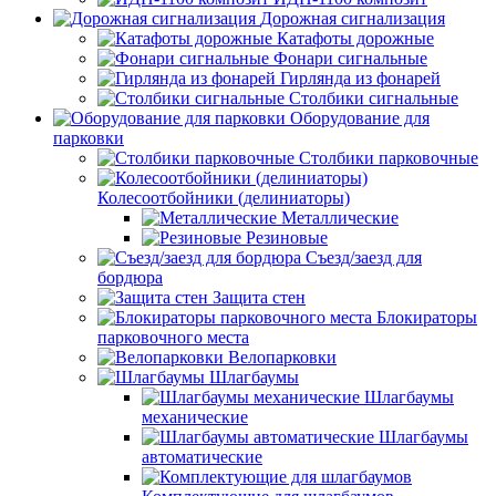
Дорожная сигнализация
Катафоты дорожные
Фонари сигнальные
Гирлянда из фонарей
Столбики сигнальные
Оборудование для
парковки
Столбики парковочные
Колесоотбойники (делиниаторы)
Металлические
Резиновые
Съезд/заезд для
бордюра
Защита стен
Блокираторы
парковочного места
Велопарковки
Шлагбаумы
Шлагбаумы
механические
Шлагбаумы
автоматические