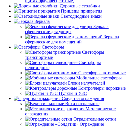
щитах (флуоресцентные)
Дорожные столбики
Прицепы прикрытия
Светодиодные знаки
Зеркала
Зеркала
сферические для улицы
Зеркала
сферические для помещений
Светофоры
Светофоры
транспортные
Светофоры
пешеходные
Светофоры автономные
Мобильные светофоры
Блоки излучателей
Контроллеры дорожные
Пульты и УЗС
Средства ограждения
Вехи сигнальные
Металлические
ограждения
Оградительные сетки
Ограждение