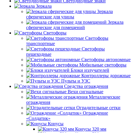
Светодиодные знаки
Зеркала
Зеркала
сферические для улицы
Зеркала
сферические для помещений
Светофоры
Светофоры
транспортные
Светофоры
пешеходные
Светофоры автономные
Мобильные светофоры
Блоки излучателей
Контроллеры дорожные
Пульты и УЗС
Средства ограждения
Вехи сигнальные
Металлические
ограждения
Оградительные сетки
Ограждение
«Солдатик»
Конусы
Конусы 320 мм