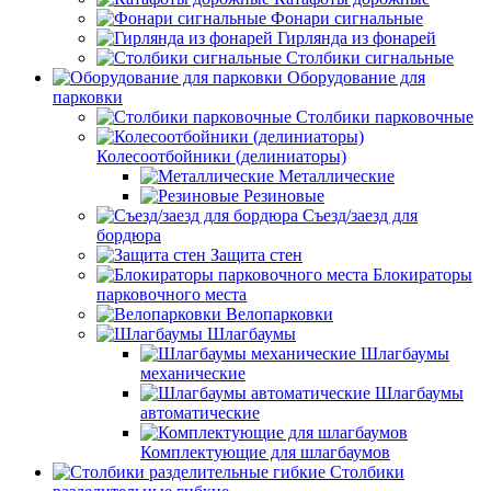
Фонари сигнальные
Гирлянда из фонарей
Столбики сигнальные
Оборудование для
парковки
Столбики парковочные
Колесоотбойники (делиниаторы)
Металлические
Резиновые
Съезд/заезд для
бордюра
Защита стен
Блокираторы
парковочного места
Велопарковки
Шлагбаумы
Шлагбаумы
механические
Шлагбаумы
автоматические
Комплектующие для шлагбаумов
Столбики