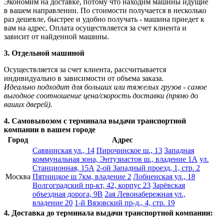
Экономим на доставке, потому что находим машины идущие
в вашем направлении. По стоимости получается в несколько
раз дешевле, быстрее и удобно получать - машина приедет к
вам на адрес. Оплата осуществляется за счет клиента и
зависит от найденной машины.
3. Отдельной машиной
Осуществляется за счет клиента, рассчитывается
индивидуально в зависимости от объема заказа.
Идеально подходит для больших или тяжелых грузов - самое
выгодное соотношение цена/скорость доставки (прямо до
ваших дверей).
4. Самовывозом с терминала выдачи транспортной
компании в вашем городе
Город
Адрес
Саввинская ул., 14
Пирочинское ш., 13
Западная
коммунальная зона, Энтузиастов ш., владение 1А
ул.
Станционная, 15А
2-ой Западный проезд, 1, стр. 2
Москва
Пятницкое ш 7км, владение 2
Лобненская ул., 18
Волгоградский пр-кт, 42, корпус 23
Зарёвская
объездная дорога, 9В
2ая Левонабережная ул.,
владение 20
1-й Вязовский пр-д., 4, стр. 19
4. Доставка до терминала выдачи транспортной компании: