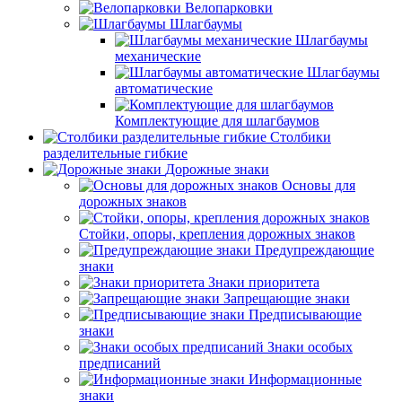
Велопарковки
Шлагбаумы
Шлагбаумы
механические
Шлагбаумы
автоматические
Комплектующие для шлагбаумов
Столбики
разделительные гибкие
Дорожные знаки
Основы для
дорожных знаков
Стойки, опоры, крепления дорожных знаков
Предупреждающие
знаки
Знаки приоритета
Запрещающие знаки
Предписывающие
знаки
Знаки особых
предписаний
Информационные
знаки