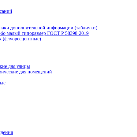
исаний
наки дополнительной информации (таблички)
бо малый типоразмер ГОСТ Р 58398-2019
х (флуоресцентные)
кие для улицы
рические для помещений
ные
ждения