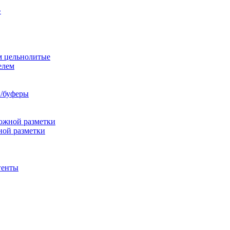
»
м цельнолитые
елем
/буферы
ожной разметки
ной разметки
генты