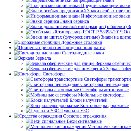
Запрещающие знаки
Предписывающие знаки
Знаки особых предп
Информационные знаки
Знаки сервиса
З
Осо
Знаки на щита
Дорожные столбики
Прицепы прикрытия
Светодиодные знаки
Зеркала
Зеркала сферичес
Зеркала сфе
Светофоры
Светофоры транспорт
Светофоры пешеходные
Светофоры автономные
Мобильные светофоры
Блоки излучателей
Контроллеры дорожные
Пульты и УЗС
Средства ограждения
Вехи сигнальные
Металлические огра