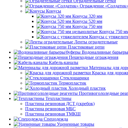
Оградительные сетки
Ограждение «Солдатик
Конусы
Конусы 320 мм
Конусы 520 мм
Конусы 750 мм
Конусы 750 м
Конусы с утяжелит
Ленты оградительные
Пластиковые цепи
Водоналивные барьеры
Пешеходные ограждения
Кабель-каналы
Материалы для дор
Краска для дорож
Стеклошарики
Термопластик
Холодный пластик
Противогололедные реа
Техпластины
Пластина резиновая ДСТ (скребок)
Пластина резиновая МБС
Пластина резиновая ТМКЩ
Спецодежда
Уцененные товары