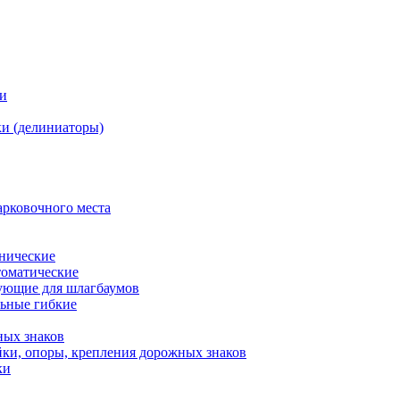
ки
и (делиниаторы)
арковочного места
нические
оматические
ующие для шлагбаумов
льные гибкие
ных знаков
ки, опоры, крепления дорожных знаков
ки