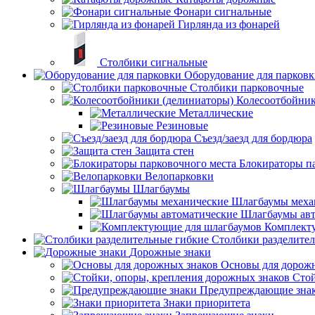
Фонари сигнальные
Гирлянда из фонарей
Столбики сигнальные
Оборудование для парков
Столбики парковочные
Колесоотбойник
Металлические
Резиновые
Съезд/заезд для бордюра
Защита стен
Блокираторы п
Велопарковки
Шлагбаумы
Шлагбаумы меха
Шлагбаумы авт
Комплект
Столбики разделите
Дорожные знаки
Основы для дорож
Стой
Предупреждающие зна
Знаки приоритета