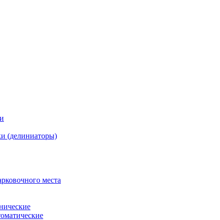
ки
и (делиниаторы)
арковочного места
нические
оматические