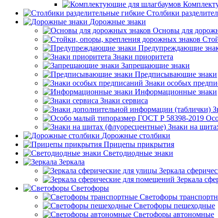
Комплект
Столбики разделите
Дорожные знаки
Основы для дорож
Стой
Предупреждающие зна
Знаки приоритета
Запрещающие знаки
Предписывающие знаки
Знаки особых предп
Информационные знаки
Знаки сервиса
З
Осо
Знаки на щита
Дорожные столбики
Прицепы прикрытия
Светодиодные знаки
Зеркала
Зеркала сферичес
Зеркала сфе
Светофоры
Светофоры транспорт
Светофоры пешеходные
Светофоры автономные