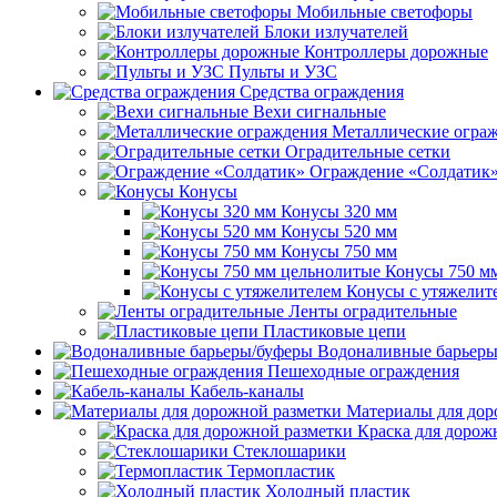
Мобильные светофоры
Блоки излучателей
Контроллеры дорожные
Пульты и УЗС
Средства ограждения
Вехи сигнальные
Металлические огра
Оградительные сетки
Ограждение «Солдатик
Конусы
Конусы 320 мм
Конусы 520 мм
Конусы 750 мм
Конусы 750 м
Конусы с утяжелит
Ленты оградительные
Пластиковые цепи
Водоналивные барьеры
Пешеходные ограждения
Кабель-каналы
Материалы для дор
Краска для дорож
Стеклошарики
Термопластик
Холодный пластик