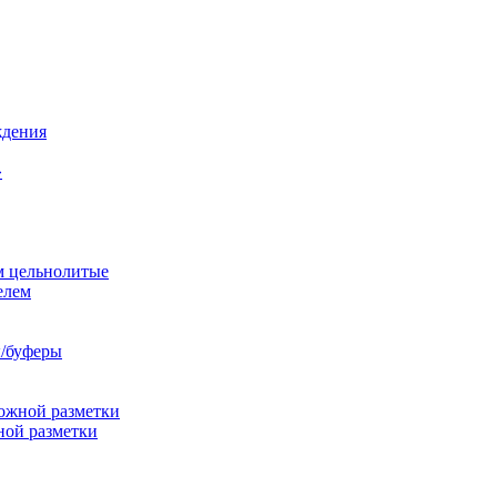
ждения
»
м цельнолитые
елем
/буферы
ожной разметки
ной разметки