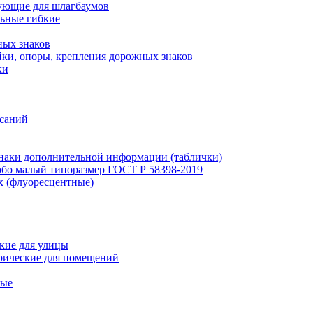
ующие для шлагбаумов
льные гибкие
ных знаков
ки, опоры, крепления дорожных знаков
ки
исаний
наки дополнительной информации (таблички)
бо малый типоразмер ГОСТ Р 58398-2019
х (флуоресцентные)
кие для улицы
рические для помещений
ные