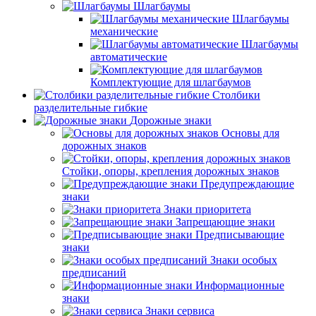
Шлагбаумы
Шлагбаумы
механические
Шлагбаумы
автоматические
Комплектующие для шлагбаумов
Столбики
разделительные гибкие
Дорожные знаки
Основы для
дорожных знаков
Стойки, опоры, крепления дорожных знаков
Предупреждающие
знаки
Знаки приоритета
Запрещающие знаки
Предписывающие
знаки
Знаки особых
предписаний
Информационные
знаки
Знаки сервиса