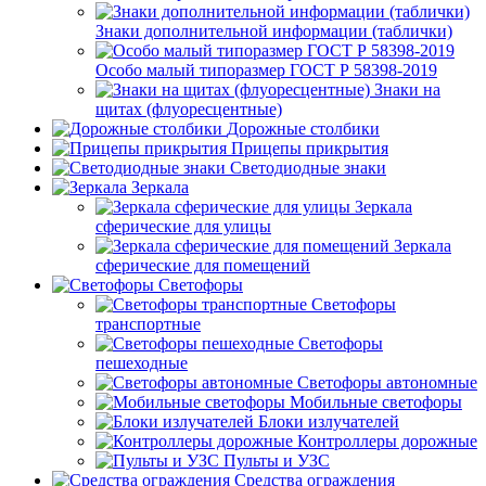
Знаки дополнительной информации (таблички)
Особо малый типоразмер ГОСТ Р 58398-2019
Знаки на
щитах (флуоресцентные)
Дорожные столбики
Прицепы прикрытия
Светодиодные знаки
Зеркала
Зеркала
сферические для улицы
Зеркала
сферические для помещений
Светофоры
Светофоры
транспортные
Светофоры
пешеходные
Светофоры автономные
Мобильные светофоры
Блоки излучателей
Контроллеры дорожные
Пульты и УЗС
Средства ограждения