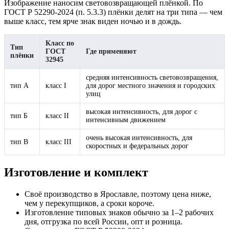
Изображение наносим световозвращающей плёнкой. По
ГОСТ Р 52290-2024 (п. 5.3.3) плёнки делят на три типа — чем
выше класс, тем ярче знак виден ночью и в дождь.
Класс по
Тип
ГОСТ
Где применяют
плёнки
32945
средняя интенсивность световозвращения,
тип А
класс I
для дорог местного значения и городских
улиц
высокая интенсивность, для дорог с
тип Б
класс II
интенсивным движением
очень высокая интенсивность, для
тип В
класс III
скоростных и федеральных дорог
Изготовление и комплект
Своё производство в Ярославле, поэтому цена ниже,
чем у перекупщиков, а сроки короче.
Изготовление типовых знаков обычно за 1–2 рабочих
дня, отгрузка по всей России, опт и розница.