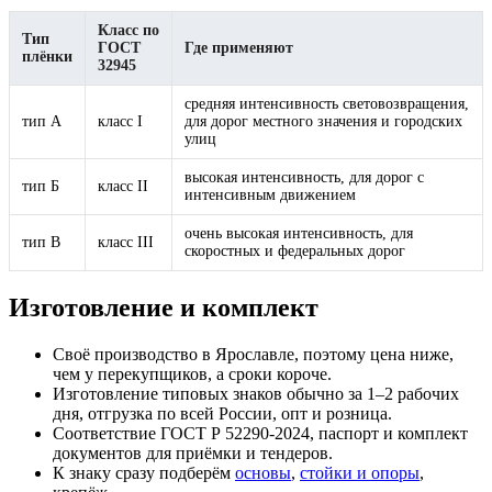
Класс по
Тип
ГОСТ
Где применяют
плёнки
32945
средняя интенсивность световозвращения,
тип А
класс I
для дорог местного значения и городских
улиц
высокая интенсивность, для дорог с
тип Б
класс II
интенсивным движением
очень высокая интенсивность, для
тип В
класс III
скоростных и федеральных дорог
Изготовление и комплект
Своё производство в Ярославле, поэтому цена ниже,
чем у перекупщиков, а сроки короче.
Изготовление типовых знаков обычно за 1–2 рабочих
дня, отгрузка по всей России, опт и розница.
Соответствие ГОСТ Р 52290-2024, паспорт и комплект
документов для приёмки и тендеров.
К знаку сразу подберём
основы
,
стойки и опоры
,