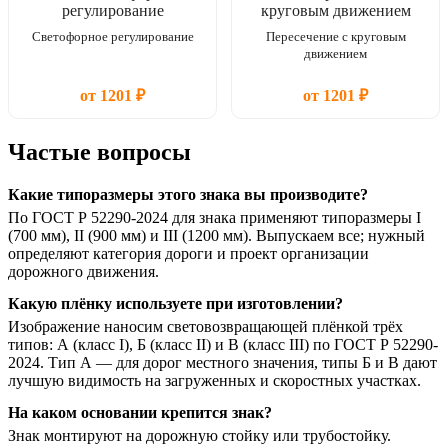
Светофорное регулирование
Пересечение с круговым
движением
от 1201 ₽
от 1201 ₽
Частые вопросы
Какие типоразмеры этого знака вы производите?
По ГОСТ Р 52290-2024 для знака применяют типоразмеры I
(700 мм), II (900 мм) и III (1200 мм). Выпускаем все; нужный
определяют категория дороги и проект организации
дорожного движения.
Какую плёнку используете при изготовлении?
Изображение наносим световозвращающей плёнкой трёх
типов: А (класс I), Б (класс II) и В (класс III) по ГОСТ Р 52290-
2024. Тип А — для дорог местного значения, типы Б и В дают
лучшую видимость на загруженных и скоростных участках.
На каком основании крепится знак?
Знак монтируют на дорожную стойку или трубостойку.