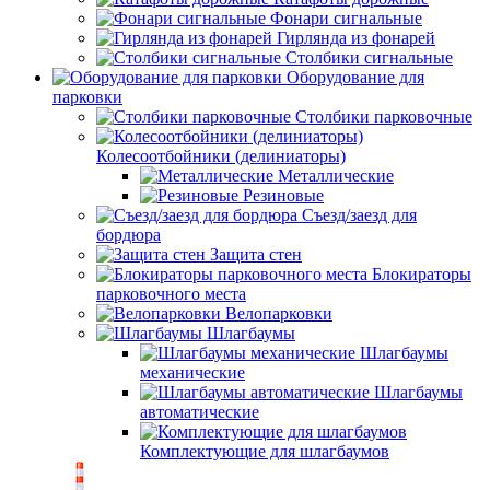
Фонари сигнальные
Гирлянда из фонарей
Столбики сигнальные
Оборудование для
парковки
Столбики парковочные
Колесоотбойники (делиниаторы)
Металлические
Резиновые
Съезд/заезд для
бордюра
Защита стен
Блокираторы
парковочного места
Велопарковки
Шлагбаумы
Шлагбаумы
механические
Шлагбаумы
автоматические
Комплектующие для шлагбаумов